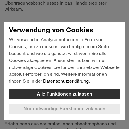
Übertragungsbeschlusses in das Handelsregister
wirksam.
Verwendung von Cookies
Wir verwenden Analysemethoden in Form von
Cookies, um zu messen, wie häufig unsere Seite
besucht und wie sie genutzt wird, wenn Sie alle
Cookies akzeptieren. Ansonsten nutzen wir nur
notwendige Cookies, die für den Betrieb der Webseite
absolut erforderlich sind. Weitere Informationen
Um unsere Ziele für das laufende Geschäftsjahr zu
finden Sie in der
Datenschutzerklärung
.
erreichen, treiben wir die Steigerung von Effizienz und
Produktivität konsequent voran. In Hamburg haben wir die
Inbetriebnahme von drei neuen ferngesteuerten
Alle Funktionen zulassen
Containerbrücken am Container Terminal Altenwerder
(CTA) im ersten Quartal erfolgreich abgeschlossen. Drei
Nur notwendige Funktionen zulassen
weitere dieser Containerbrücken sind Anfang April am
CTA eingetroffen. Dabei profitieren wir von den
Erfahrungen aus der ersten Inbetriebnahmephase und