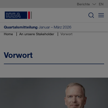
Sprungmarken
Springe
Springe
Springe
Berichte
EN
direkt
direkt
direkt
zu
zum
zur
Suche
Hauptinhalt
Suche
öffnen
Quartalsmitteilung
Januar – März 2026
Home
An unsere Stakeholder
Vorwort
Vorwort