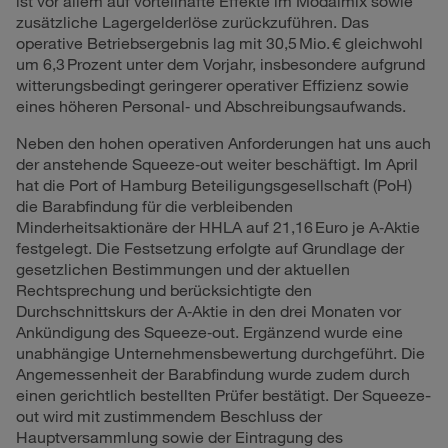
ist vor allem auf vorteilhafte Effekte im Modalmix sowie
zusätzliche Lagergelderlöse zurückzuführen. Das
operative Betriebsergebnis lag mit 30,5 Mio. € gleichwohl
um 6,3 Prozent unter dem Vorjahr, insbesondere aufgrund
witterungsbedingt geringerer operativer Effizienz sowie
eines höheren Personal‑ und Abschreibungsaufwands.
Neben den hohen operativen Anforderungen hat uns auch
der anstehende Squeeze‑out weiter beschäftigt. Im April
hat die Port of Hamburg Beteiligungsgesellschaft (PoH)
die Barabfindung für die verbleibenden
Minderheitsaktionäre der HHLA auf 21,16 Euro je A‑Aktie
festgelegt. Die Festsetzung erfolgte auf Grundlage der
gesetzlichen Bestimmungen und der aktuellen
Rechtsprechung und berücksichtigte den
Durchschnittskurs der A‑Aktie in den drei Monaten vor
Ankündigung des Squeeze‑out. Ergänzend wurde eine
unabhängige Unternehmensbewertung durchgeführt. Die
Angemessenheit der Barabfindung wurde zudem durch
einen gerichtlich bestellten Prüfer bestätigt. Der Squeeze-
out wird mit zustimmendem Beschluss der
Hauptversammlung sowie der Eintragung des