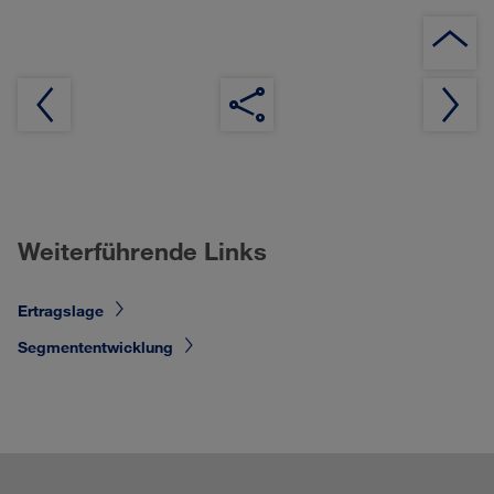
Z
S
Weiterführende Links
Ertragslage
Segmententwicklung