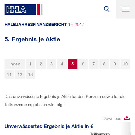
HALBJAHRESFINANZBERICHT
1H
2017
Suc
5. Ergebnis je Aktie
Verkürzter Konzernanhang
Informationen zum Konzern
Index
1
2
3
4
5
6
7
8
9
10
Besondere Ereignisse
11
12
13
Grundsätze Rechnungslegung
Erwerb und Veräußerungen
Das unverwässerte Ergebnis je Aktie für den Konzern sowie für die
Ergebnis je Aktie
Teilkonzerne ergibt sich wie folgt:
Gezahlte Dividenden
Download
Segmentberichterstattung
Unverwässertes Ergebnis je Aktie in €
Eigenkapital
Teilkonzern
Tei