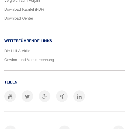
Vergleich zum Vorjahr
Download Kapitel (PDF)
Download Center
WEITERFÜHRENDE LINKS
Die HHLA-Aktie
Gewinn- und Verlustrechnung
TEILEN
YouTube Channel
Auf Twitter teilen
Auf Google+ teilen
Auf XING teilen
Auf LinkedIn teilen