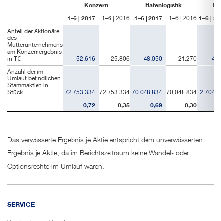
Konzern
Hafenlogistik
Im
Pensionsrückstellungen
1–6 | 2017
1–6 | 2016
1–6 | 2017
1–6 | 2016
1–6 | 2
Anteil der Aktionäre
Investitionen
des
Mutterunternehmens
Finanzinstrumente
am Konzernergebnis
in T€
52.616
25.806
48.050
21.270
4.5
Geschäfte mit nahestehenden Unternehmen und Personen
Anzahl der im
Umlauf befindlichen
Stammaktien in
Ereignisse nach dem Bilanzstichtag
Stück
72.753.334
72.753.334
70.048.834
70.048.834
2.704.5
0,72
0,35
0,69
0,30
1,
Das verwässerte Ergebnis je Aktie entspricht dem unverwässerten
Ergebnis je Aktie, da im Berichtszeitraum keine Wandel- oder
Optionsrechte im Umlauf waren.
SERVICE