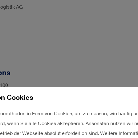
ogistik AG
ons
3100
100
n Cookies
.de
emethoden in Form von Cookies, um zu messen, wie häufig un
ird, wenn Sie alle Cookies akzeptieren. Ansonsten nutzen wir 
kommunikation
etrieb der Webseite absolut erforderlich sind. Weitere Informat
3520