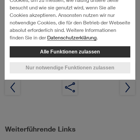
Die Ergebnisverbesserung resultierte insbesondere aus
besucht und wie sie genutzt wird, wenn Sie alle
der Fahrzeuglogistik sowie den Beratungsaktivitäten.
Cookies akzeptieren. Ansonsten nutzen wir nur
Das
Equity-Beteiligungsergebnis
des Segments Logistik
notwendige Cookies, die für den Betrieb der Webseite
belief sich im Mitteilungszeitraum auf
0,7 Mio. €
(im
absolut erforderlich sind. Weitere Informationen
Vorjahr:
0,6 Mio. €
).
finden Sie in der
Datenschutzerklärung
.
Alle Funktionen zulassen
Nur notwendige Funktionen zulassen
Weiterführende Links