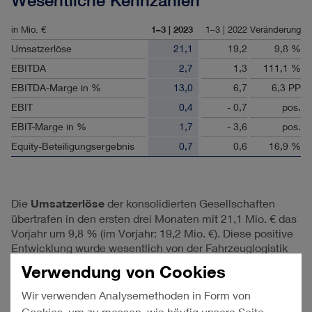
Wesentliche Kennzahlen
in Mio. €
1–3 | 2023
1–3 | 2022
Veränderung
Umsatzerlöse
21,1
19,2
9,8 %
EBITDA
2,7
1,3
111,1 %
EBITDA-Marge in %
13,0
6,7
6,3 PP
EBIT
0,4
- 0,7
pos.
EBIT-Marge in %
1,7
- 3,6
pos.
Equity-Beteiligungsergebnis
0,7
0,6
16,9 %
Die
Umsatzerlöse
der konsolidierten Gesellschaften
übertrafen in den ersten drei Monaten mit
21,1 Mio. €
das
Vorjahr um 9,8 % (im Vorjahr:
19,2 Mio. €
). Diese positive
Entwicklung wurde wesentlich von der Fahrzeuglogistik
getragen.
Verwendung von Cookies
Das
Betriebsergebnis (EBIT)
betrug im
Wir verwenden Analysemethoden in Form von
Mitteilungszeitraum
0,4 Mio. €
(im Vorjahr:
- 0,7 Mio. €
).
Cookies, um zu messen, wie häufig unsere Seite