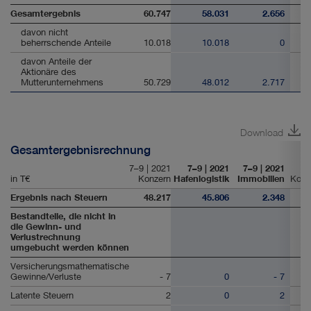
Gesamtergebnis
60.747
58.031
2.656
davon nicht
beherrschende Anteile
10.018
10.018
0
davon Anteile der
Aktionäre des
Mutterunternehmens
50.729
48.012
2.717
Download
Gesamtergebnisrechnung
7–9 | 2021
7–9 | 2021
7–9 | 2021
in T€
Konzern
Hafenlogistik
Immobilien
Kons
Ergebnis nach Steuern
48.217
45.806
2.348
Bestandteile, die nicht in
die Gewinn- und
Verlustrechnung
umgebucht werden können
Versicherungsmathematische
Gewinne/Verluste
- 7
0
- 7
Latente Steuern
2
0
2