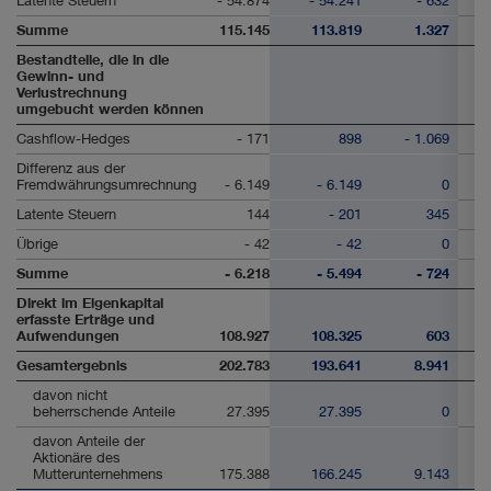
Latente Steuern
- 54.874
- 54.241
- 632
Summe
115.145
113.819
1.327
Bestandteile, die in die
Gewinn- und
Verlustrechnung
umgebucht werden können
Cashflow-Hedges
- 171
898
- 1.069
Differenz aus der
Fremdwährungsumrechnung
- 6.149
- 6.149
0
Latente Steuern
144
- 201
345
Übrige
- 42
- 42
0
Summe
- 6.218
- 5.494
- 724
Direkt im Eigenkapital
erfasste Erträge und
Aufwendungen
108.927
108.325
603
Gesamtergebnis
202.783
193.641
8.941
davon nicht
beherrschende Anteile
27.395
27.395
0
davon Anteile der
Aktionäre des
Mutterunternehmens
175.388
166.245
9.143