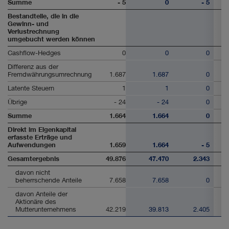
Summe
- 5
0
- 5
Bestandteile, die in die
Gewinn- und
Verlustrechnung
umgebucht werden können
Cashflow-Hedges
0
0
0
Differenz aus der
Fremdwährungsumrechnung
1.687
1.687
0
Latente Steuern
1
1
0
Übrige
- 24
- 24
0
Summe
1.664
1.664
0
Direkt im Eigenkapital
erfasste Erträge und
Aufwendungen
1.659
1.664
- 5
Gesamtergebnis
49.876
47.470
2.343
davon nicht
beherrschende Anteile
7.658
7.658
0
davon Anteile der
Aktionäre des
Mutterunternehmens
42.219
39.813
2.405