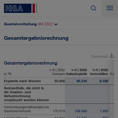
Quartalsmitteilung
9M
2022
Suchen
Gesamtergebnisrechnung
Ergänzende Finanzinformationen
Gewinn- und Verlustrechnung
Download
Gesamtergebnisrechnung
Gesamtergebnisrechnung
Bilanz
1–9 | 2022
1–9 | 2022
1–9 | 2022
in T€
Konzern
Hafenlogistik
Immobilien
Kons
Kapitalflussrechnung
Ergebnis nach Steuern
93.856
85.316
8.338
Bestandteile, die nicht in
die Gewinn- und
Verlustrechnung
umgebucht werden können
Versicherungsmathematische
Gewinne/Verluste
170.019
168.060
1.959