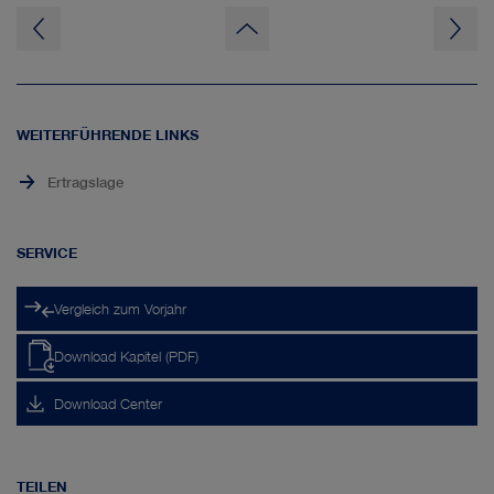
zum
Seitenanfang
WEITERFÜHRENDE LINKS
Ertragslage
SERVICE
Vergleich zum Vorjahr
Download Kapitel (PDF)
Download Center
TEILEN