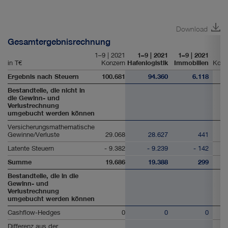
Download
Gesamtergebnisrechnung
1–9 | 2021
1–9 | 2021
1–9 | 2021
in T€
Konzern
Hafenlogistik
Immobilien
Kons
Ergebnis nach Steuern
100.681
94.360
6.118
Bestandteile, die nicht in
die Gewinn- und
Verlustrechnung
umgebucht werden können
Versicherungsmathematische
Gewinne/Verluste
29.068
28.627
441
Latente Steuern
- 9.382
- 9.239
- 142
Summe
19.686
19.388
299
Bestandteile, die in die
Gewinn- und
Verlustrechnung
umgebucht werden können
Cashflow-Hedges
0
0
0
Differenz aus der