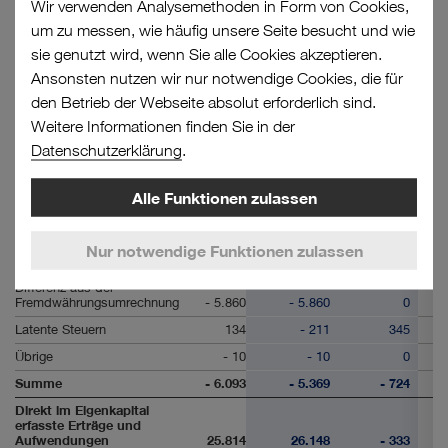
Wir verwenden Analysemethoden in Form von Cookies,
Bestandteile, die nicht in
um zu messen, wie häufig unsere Seite besucht und wie
die Gewinn- und
Verlustrechnung
sie genutzt wird, wenn Sie alle Cookies akzeptieren.
umgebucht werden können
Ansonsten nutzen wir nur notwendige Cookies, die für
Versicherungsmathematische
den Betrieb der Webseite absolut erforderlich sind.
Gewinne/Verluste
47.688
47.111
577
Weitere Informationen finden Sie in der
Latente Steuern
- 15.781
- 15.594
- 186
Datenschutzerklärung
.
Summe
31.907
31.517
391
Bestandteile, die in die
Alle Funktionen zulassen
Gewinn- und
Verlustrechnung
umgebucht werden können
Nur notwendige Funktionen zulassen
Cashflow-Hedges
- 357
712
- 1.069
Differenz aus der
Fremdwährungsumrechnung
- 5.860
- 5.860
0
Latente Steuern
134
- 211
345
Übrige
- 10
- 10
0
Summe
- 6.093
- 5.369
- 724
Direkt im Eigenkapital
erfasste Erträge und
Aufwendungen
25.814
26.148
- 333