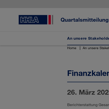
Sprungmarken
Springe
Springe
Springe
direkt
direkt
direkt
zu
zum
zur
Hauptinhalt
Suche
Quartalsmitteilun
An unsere Stakehold
Home
An unsere Stake
Finanzkale
26. März 20
Berichterstattung Gesa