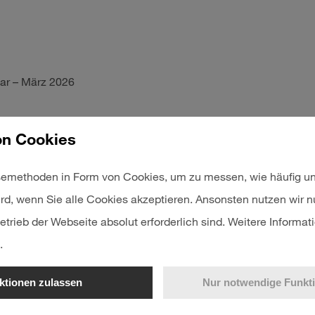
uar – März 2026
6
n Cookies
sammlung
emethoden in Form von Cookies, um zu messen, wie häufig un
ird, wenn Sie alle Cookies akzeptieren. Ansonsten nutzen wir 
etrieb der Webseite absolut erforderlich sind. Weitere Informati
026
.
 Januar – Juni 2026
ktionen zulassen
Nur notwendige Funkt