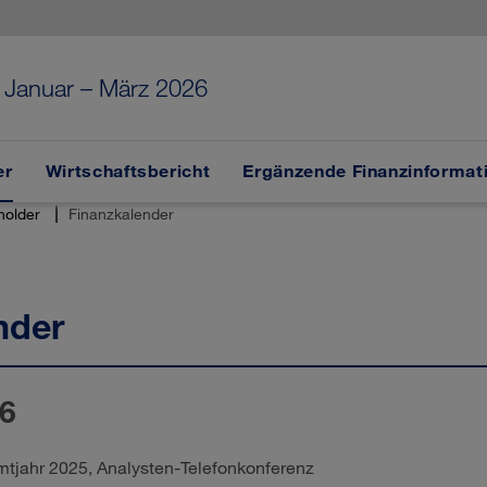
g
Januar – März 2026
er
Wirtschaftsbericht
Ergänzende Finanzinformat
holder
Finanzkalender
nder
26
mtjahr 2025, Analysten-Telefonkonferenz