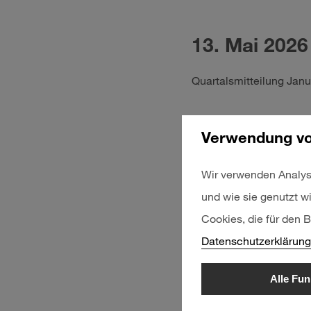
13. Mai 2026
Quartalsmitteilung Jan
11. Juni 202
Verwendung vo
Ordentliche Hauptver
Wir verwenden Analys
und wie sie genutzt w
Cookies, die für den B
13. August 2
Datenschutzerklärung
Halbjahresfinanzbericht
Alle Fun