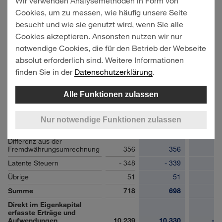
Wir verwenden Analysemethoden in Form von
Bestandteile, die nicht in
die Gewinn- und
Cookies, um zu messen, wie häufig unsere Seite
Verlustrechnung umgebucht
besucht und wie sie genutzt wird, wenn Sie alle
werden können
Cookies akzeptieren. Ansonsten nutzen wir nur
Versicherungsmathematische
notwendige Cookies, die für den Betrieb der Webseite
Gewinne/Verluste
13.882
14.047
- 16
absolut erforderlich sind. Weitere Informationen
Latente Steuern
- 4.362
- 4.415
5
finden Sie in der
Datenschutzerklärung
.
Summe
9.521
9.632
- 11
Bestandteile, die in die
Alle Funktionen zulassen
Gewinn- und
Verlustrechnung umgebucht
werden können
Nur notwendige Funktionen zulassen
Cashflow-Hedges
659
630
2
Differenz aus der
Fremdwährungsumrechnung
356
356
Latente Steuern
- 348
- 339
- 
Übrige
51
51
Summe
718
698
1
Direkt im Eigenkapital
erfasste Erträge und
Aufwendungen
10.239
10.330
- 9