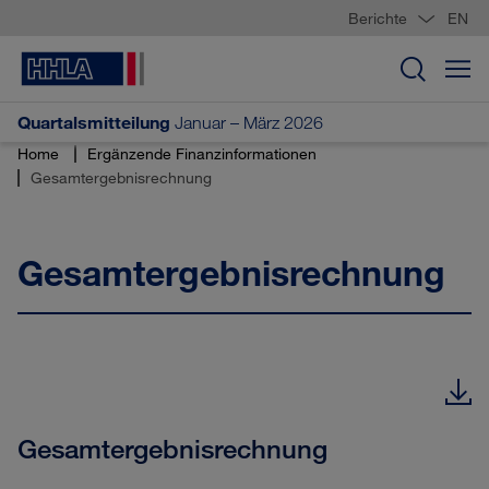
Sprungmarken
Springe
Springe
Springe
Berichte
EN
direkt
direkt
direkt
zu
zum
zur
Suche
Hauptinhalt
Suche
öffnen
Quartalsmitteilung
Januar – März 2026
Home
Ergänzende Finanzinformationen
Gesamtergebnis­rechnung
Gesamtergebnis­rechnung
Gesamtergebnisrechnung