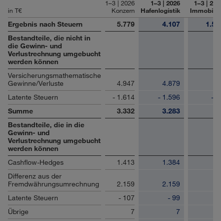
1–3 | 2026
1–3 | 2026
1–3 | 202
in T€
Konzern
Hafenlogistik
Immobilie
Ergebnis nach Steuern
5.779
4.107
1.58
Bestandteile, die nicht in
die Gewinn- und
Verlustrechnung umgebucht
werden können
Versicherungsmathematische
Gewinne/Verluste
4.947
4.879
6
Latente Steuern
- 1.614
- 1.596
- 1
Summe
3.332
3.283
5
Bestandteile, die in die
Gewinn- und
Verlustrechnung umgebucht
werden können
Cashflow-Hedges
1.413
1.384
2
Differenz aus der
Fremdwährungsumrechnung
2.159
2.159
Latente Steuern
- 107
- 99
- 
Übrige
7
7