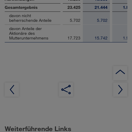
Gesamtergebnis
23.425
21.444
1.90
davon nicht
beherrschende Anteile
5.702
5.702
davon Anteile der
Aktionäre des
Mutterunternehmens
17.723
15.742
1.98
Z
S
Weiterführende Links