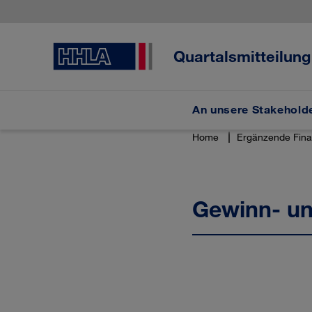
Sprungmarken
Springe
Springe
Springe
direkt
direkt
direkt
zu
zum
zur
Hauptinhalt
Suche
Quartalsmitteilun
An unsere Stakehold
Home
Ergänzende Fina
Gewinn- un