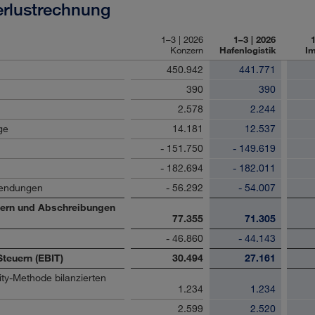
rlustrechnung
1–3 | 2026
1–3 | 2026
1
Konzern
Hafenlogistik
Im
450.942
441.771
390
390
2.578
2.244
ge
14.181
12.537
- 151.750
- 149.619
- 182.694
- 182.011
wendungen
- 56.292
- 54.007
uern und Abschreibungen
77.355
71.305
- 46.860
- 44.143
Steuern (EBIT)
30.494
27.161
ty-Methode bilanzierten
1.234
1.234
2.599
2.520