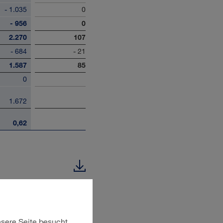
- 1.035
0
- 956
0
2.270
107
- 684
- 21
1.587
85
0
1.672
0,62
–3 | 2025
1–3 | 2025
sere Seite besucht
mobilien
Konsolidierung