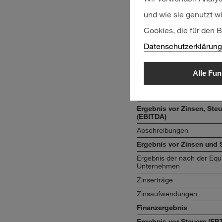
Umsatzerlöse
und wie sie genutzt w
Bestandsveränderungen
Cookies, die für den B
Aktivierte Eigenleistungen
Datenschutzerklärung
Sonstige betriebliche Erträ
Materialaufwand
Alle Fun
Personalaufwand
Sonstige betriebliche Auf
Ergebnis vor Zinsen, Ste
(EBITDA)
Abschreibungen
Ergebnis vor Zinsen und 
Ergebnis der nach der Equi
Unternehmen
Zinserträge
Zinsaufwendungen
Finanzergebnis
Ergebnis vor Steuern (EB