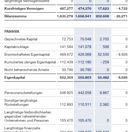
langfristige Vermögenswerte
0
0
0
0
Kurzfristiges Vermögen
487.277
474.376
17.623
- 4.722
Bilanzsumme
1.835.278
1.658.941
202.608
- 26.271
PASSIVA
Gezeichnetes Kapital
72.753
70.048
2.705
0
Kapitalrücklage
141.584
141.078
506
0
Erwirtschaftetes Eigenkapital
469.672
426.068
52.530
- 8.926
Kumuliertes übriges Eigenkapital
- 112.439
- 112.180
- 259
0
Nicht beherrschende Anteile
30.790
30.790
0
0
Eigenkapital
602.359
555.803
55.482
- 8.926
Pensionsrückstellungen
448.925
442.058
6.867
0
Sonstige langfristige
Rückstellungen
112.893
110.511
2.382
0
Langfristige Verbindlichkeiten
gegenüber nahestehenden
Unternehmen und Personen
105.470
105.470
0
0
Langfristige finanzielle