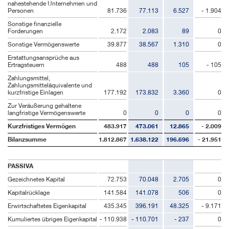
nahestehende Unternehmen und
Personen
81.736
77.113
6.527
- 1.904
Sonstige finanzielle
Forderungen
2.172
2.083
89
0
Sonstige Vermögenswerte
39.877
38.567
1.310
0
Erstattungsansprüche aus
Ertragsteuern
488
488
105
- 105
Zahlungsmittel,
Zahlungsmitteläquivalente und
kurzfristige Einlagen
177.192
173.832
3.360
0
Zur Veräußerung gehaltene
langfristige Vermögenswerte
0
0
0
0
Kurzfristiges Vermögen
483.917
473.061
12.865
- 2.009
Bilanzsumme
1.812.867
1.638.122
196.696
- 21.951
PASSIVA
Gezeichnetes Kapital
72.753
70.048
2.705
0
Kapitalrücklage
141.584
141.078
506
0
Erwirtschaftetes Eigenkapital
435.345
396.191
48.325
- 9.171
Kumuliertes übriges Eigenkapital
- 110.938
- 110.701
- 237
0