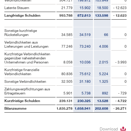
Verbindlichkeiten
304.721
198.872
105.849
0
Latente Steuern
21.779
15.902
18.500
- 12.623
Langfristige Schulden
993.788
872.813
133.598
- 12.623
Sonstige kurzfristige
Rückstellungen
34.585
34.519
66
0
Verbindlichkeiten aus
Lieferungen und Leistungen
77.246
73.240
4.006
0
Kurzfristige Verbindlichkeiten
gegenüber nahestehenden
Unternehmen und Personen
8.058
10.036
2.015
- 3.993
Kurzfristige finanzielle
Verbindlichkeiten
80.836
75.612
5.224
0
Sonstige Verbindlichkeiten
32.505
31.180
1.325
0
Zahlungsverpflichtungen aus
Ertragsteuern
5.901
5.738
892
- 729
Kurzfristige Schulden
239.131
230.325
13.528
- 4.722
Bilanzsumme
1.835.278
1.658.941
202.608
- 26.271
Download