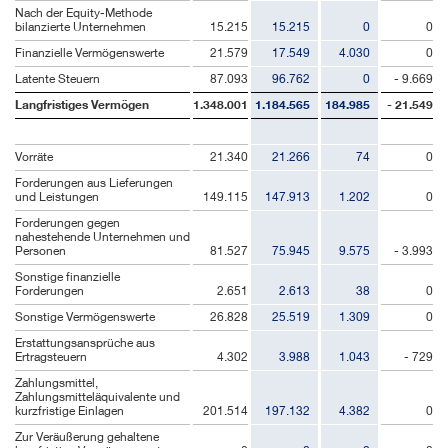
Nach der Equity-Methode
bilanzierte Unternehmen
15.215
15.215
0
0
Finanzielle Vermögenswerte
21.579
17.549
4.030
0
Latente Steuern
87.093
96.762
0
- 9.669
Langfristiges Vermögen
1.348.001
1.184.565
184.985
- 21.549
Vorräte
21.340
21.266
74
0
Forderungen aus Lieferungen
und Leistungen
149.115
147.913
1.202
0
Forderungen gegen
nahestehende Unternehmen und
Personen
81.527
75.945
9.575
- 3.993
Sonstige finanzielle
Forderungen
2.651
2.613
38
0
Sonstige Vermögenswerte
26.828
25.519
1.309
0
Erstattungsansprüche aus
Ertragsteuern
4.302
3.988
1.043
- 729
Zahlungsmittel,
Zahlungsmitteläquivalente und
kurzfristige Einlagen
201.514
197.132
4.382
0
Zur Veräußerung gehaltene