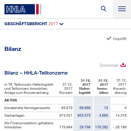
GESCHÄFTSBERICHT
2017
Suc
Geprüft
Teilkonzerne
Bilanz
Gewinn- und Verlustrechnung
Gesamtergebnis­rechnung
Download
Bilanz
Bilanz – HHLA-Teilkonzerne
31.12.
31.12.
31.12.
Kapitalfluss­rechnung
in T€; Teilkonzern Hafenlogistik
31.12.
2017
2017
2017
und Teilkonzern Immobilien;
2017
Hafen­
Immo­
Konsoli­
Anlage zum Konzernanhang
Konzern
logistik
bilien
dierung
Eigenkapitalveränderung
AKTIVA
Immaterielle Vermögenswerte
69.679
69.666
13
0
Sachanlagen
974.551
955.575
4.660
14.316
Als Finanzinvestition gehaltene
Immobilien
179.884
29.798
176.282
- 26.196