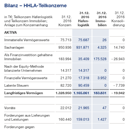
Bilanz – HHLA-Teilkonzerne
31.12.
31.12.
31.12.
in T€; Teilkonzern Hafenlogistik
31.12.
2016
2016
2016
und Teilkonzern Immobilien;
2016
Hafen­
Immo­
Konsoli­
Anlage zum Konzernanhang
Konzern
logistik
bilien
dierung
AKTIVA
Immaterielle Vermögenswerte
75.713
75.687
26
0
Sachanlagen
950.936
931.871
4.325
14.740
Als Finanzinvestition gehaltene
Immobilien
183.994
35.409
175.528
- 26.943
Nach der Equity-Methode
bilanzierte Unternehmen
14.317
14.317
0
0
Finanzielle Vermögenswerte
21.270
17.318
3.952
0
Latente Steuern
82.720
90.459
0
- 7.739
Langfristiges Vermögen
1.328.950
1.165.061
183.831
- 19.942
Vorräte
22.012
21.965
47
0
Forderungen aus Lieferungen
und Leistungen
160.440
159.013
1.427
0
Forderungen gegen