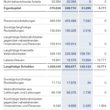
Nicht beherrschende Anteile
32.094
32.094
0
0
Eigenkapital
570.838
528.710
51.299
- 9.171
Pensionsrückstellungen
460.530
453.488
7.042
0
Sonstige langfristige
Rückstellungen
102.644
100.328
2.316
0
Langfristige Verbindlichkeiten
gegenüber nahestehenden
Unternehmen und Personen
105.914
105.914
0
0
Langfristige finanzielle
Verbindlichkeiten
339.150
229.369
109.781
0
Latente Steuern
19.801
16.578
13.994
- 10.771
Langfristige Schulden
1.028.039
905.677
133.133
- 10.771
Sonstige kurzfristige
Rückstellungen
17.712
17.678
34
0
Verbindlichkeiten aus
Lieferungen und Leistungen
68.106
66.370
1.736
0
Kurzfristige Verbindlichkeiten
gegenüber nahestehenden
Unternehmen und Personen
9.340
8.809
2.435
- 1.904