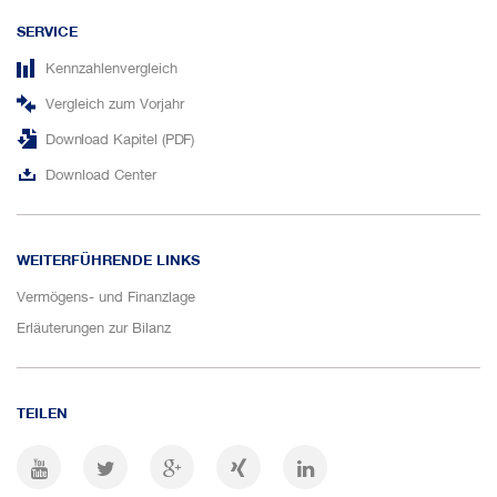
SERVICE
Kennzahlenvergleich
Vergleich zum Vorjahr
Download Kapitel (PDF)
Download Center
WEITERFÜHRENDE LINKS
Vermögens- und Finanzlage
Erläuterungen zur Bilanz
TEILEN
YouTube Channel
Auf Twitter teilen
Auf Google+ teilen
Auf XING teilen
Auf LinkedIn teilen