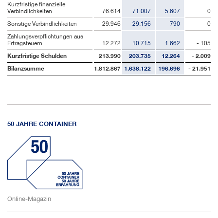
Kurzfristige finanzielle
Verbindlichkeiten
76.614
71.007
5.607
0
Sonstige Verbindlichkeiten
29.946
29.156
790
0
Zahlungsverpflichtungen aus
Ertragsteuern
12.272
10.715
1.662
- 105
Kurzfristige Schulden
213.990
203.735
12.264
- 2.009
Bilanzsumme
1.812.867
1.638.122
196.696
- 21.951
50 JAHRE CONTAINER
Online-Magazin