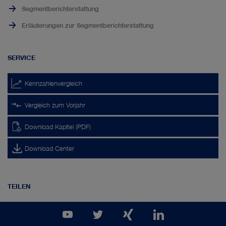
Segmentberichterstattung
Erläuterungen zur Segmentberichterstattung
SERVICE
Kennzahlenvergleich
Vergleich zum Vorjahr
Download Kapitel (PDF)
Download Center
TEILEN
YouTube
Auf
Auf
Auf
Channel
Twitter
XING
LinkedIn
teilen
teilen
teilen