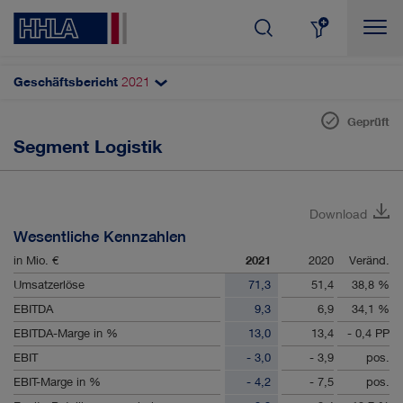
Geschäftsbericht
2021
Themenfilter
Suchen
Geprüft
Segmente der HHLA
Segment Logistik
AKTIE & DIVIDENDE
Container
Intermodal
AUTOMATISIERUNG
Download
Logistik
Wesentliche Kennzahlen
CORPORATE GOVERNANCE
Immobilien
in Mio. €
2021
2020
Veränd.
Umsatzerlöse
71,3
51,4
38,8 %
DIGITALISIERUNG
ERGEBNISSE
EBITDA
9,3
6,9
34,1 %
EBITDA-Marge in %
13,0
13,4
- 0,4 PP
INNOVATION
KUNDEN & MÄRKTE
EBIT
- 3,0
- 3,9
pos.
EBIT-Marge in %
- 4,2
- 7,5
pos.
MANAGEMENT
MITARBEITER