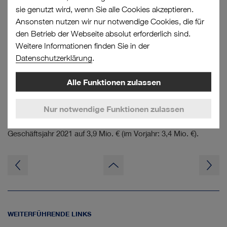
sie genutzt wird, wenn Sie alle Cookies akzeptieren.
Ansonsten nutzen wir nur notwendige Cookies, die für
Das
Betriebsergebnis (EBIT)
wies im Berichtszeitraum einen
den Betrieb der Webseite absolut erforderlich sind.
Verlust von
3,0 Mio. €
aus (im Vorjahr:
- 3,9 Mio. €
). Hierfür
Weitere Informationen finden Sie in der
waren Anlaufverluste in Zusammenhang mit den neuen
Datenschutzerklärung
.
Aktivitäten ursächlich. Die Fahrzeuglogistik konnte ihr
Ergebnis stark steigern.
Alle Funktionen zulassen
Die im Equity-Beteiligungsergebnis abgebildeten
Gesellschaften verzeichneten einen insgesamt starken
Nur notwendige Funktionen zulassen
Umsatzanstieg. Das
Equity-Beteiligungsergebnis
stieg im
Geschäftsjahr 2021 auf
3,9 Mio. €
(im Vorjahr:
3,4 Mio. €
).
zum
Seitenanfang
WEITERFÜHRENDE LINKS