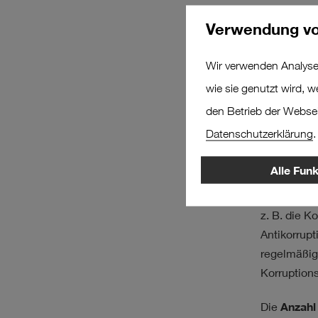
Amtsträger
Verwendung vo
Die Mitarbe
Fehlverhal
Wir verwenden Analyse
über die
Co
wie sie genutzt wird, 
vertraulic
den Betrieb der Webseit
und Mitarbe
Datenschutzerklärung
.
Verdachtsm
Alle Fun
Durch
Schu
Mitarbeite
z. B. die 
Antikorrupt
regelmäßig
Korruption
Die
Anzahl 