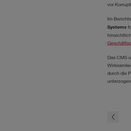
vor Korrupt
Im Bericht
Systems
fo
hinsichtlic
Geschäftsp
Das CMS un
Wirksamkei
durch die 
unterzogen 