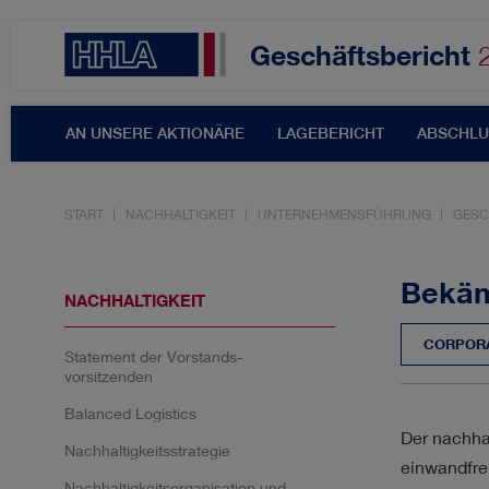
Geschäftsbericht
AN UNSERE AKTIONÄRE
LAGEBERICHT
ABSCHLU
START
NACHHALTIGKEIT
UNTERNEHMENSFÜHRUNG
GESC
Themenfilter
Bekäm
NACHHALTIGKEIT
CORPOR
Statement der Vorstands­
AKTIE & DIVIDENDE
A
vorsitzenden
Balanced Logistics
ERGEBNISSE
INNOVA
Der nachha
Nachhaltigkeitsstrategie
einwandfre
Nachhaltigkeits­organisation und