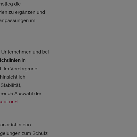
stieg die
ien zu ergänzen und
sanpassungen im
n Unternehmen und bei
chtlinien
in
. Im Vordergrund
hinsichtlich
Stabilität,
ierende Auswahl der
kauf und
eser ist in den
Regelungen zum Schutz