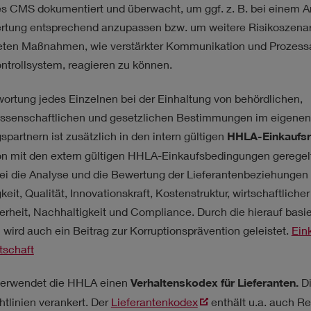
 CMS dokumentiert und überwacht, um ggf. z. B. bei einem An
rtung entsprechend anzupassen bzw. um weitere Risikoszenar
eten Maßnahmen, wie verstärkter Kommunikation und Prozes
ntrollsystem, reagieren zu können.
ortung jedes Einzelnen bei der Einhaltung von behördlichen,
ssenschaftlichen und gesetzlichen Bestimmungen im eigene
spartnern ist zusätzlich in den intern gültigen
HHLA-Einkaufsri
n mit den extern gültigen HHLA-Einkaufsbedingungen geregelt
ei die Analyse und die Bewertung der Lieferantenbeziehungen 
eit, Qualität, Innovationskraft, Kostenstruktur, wirtschaftlicher 
erheit, Nachhaltigkeit und Compliance. Durch die hierauf bas
 wird auch ein Beitrag zur Korruptionsprävention geleistet.
Ein
tschaft
verwendet die HHLA einen
Verhaltenskodex für Lieferanten.
Di
htlinien verankert. Der
Lieferantenkodex
enthält u.a. auch 