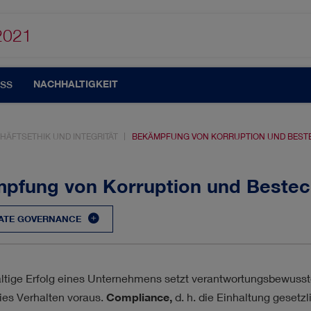
2021
NACHHALTIGKEIT
SS
HÄFTSETHIK UND INTEGRITÄT
BEKÄMPFUNG VON KORRUPTION UND BES
pfung von Korruption und Beste
ATE GOVERNANCE
UTOMATISIERUNG
CORPORATE GOVERNANCE
TION
KUNDEN & MÄRKTE
MANAGEMENT
ltige Erfolg eines Unternehmens setzt verantwortungsbewusst
ies Verhalten voraus.
Compliance,
d. h. die Einhaltung geset