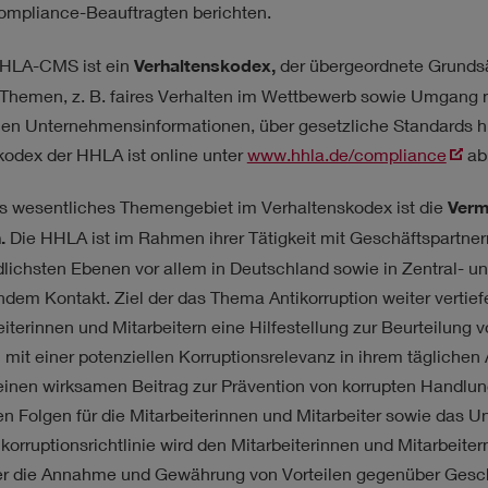
mpliance-Beauftragten berichten.
HHLA-CMS ist ein
Verhaltenskodex,
der übergeordnete Grunds
 Themen, z. B. faires Verhalten im Wettbewerb sowie Umgang m
len Unternehmensinformationen, über gesetzliche Standards hi
kodex der HHLA ist online unter
www.hhla.de/compliance
abr
es wesentliches Themengebiet im Verhaltenskodex ist die
Verm
.
Die HHLA ist im Rahmen ihrer Tätigkeit mit Geschäftspartner
dlichsten Ebenen vor allem in Deutschland sowie in Zentral- u
endem Kontakt. Ziel der das Thema Antikorruption weiter vertiefe
iterinnen und Mitarbeitern eine Hilfestellung zur Beurteilung
 mit einer potenziellen Korruptionsrelevanz in ihrem täglichen
einen wirksamen Beitrag zur Prävention von korrupten Handlu
n Folgen für die Mitarbeiterinnen und Mitarbeiter sowie das U
ikorruptionsrichtlinie wird den Mitarbeiterinnen und Mitarbeit
r die Annahme und Gewährung von Vorteilen gegenüber Gesch