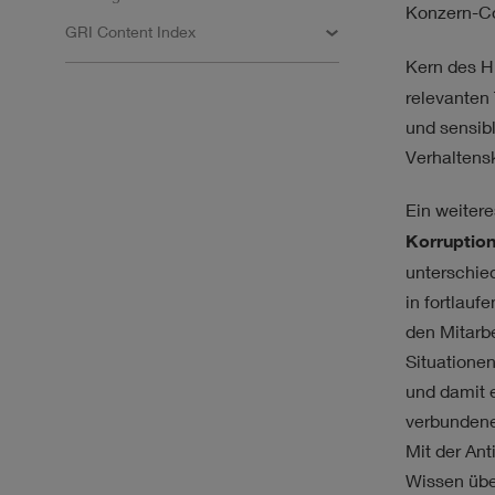
Konzern-Co
GRI Content Index
Kern des 
relevanten
und sensib
Verhaltens
Ein weiter
Korruption
unterschie
in fortlauf
den Mitarbe
Situationen
und damit 
verbundene
Mit der Ant
Wissen übe