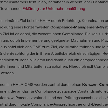
RATEGIE
hmensinterner Richtlinien, ist daher ein wesentlicher Bestand
-Governance.
Erklärung zur Unternehmensführung
ls primäres Ziel bei der HHLA durch Errichtung, Koordination u
icklung eines konzernweiten
Compliance-Management-Syst
s Ziel ist es dabei, die wesentlichen Compliance-Risiken zu iden
n und durch Implementierung geeigneter Maßnahmen und Proz
naus setzt sich das CMS zum Ziel, die Mitarbeiterinnen und Mi
ür die Beachtung der in ihrem Arbeitsbereich einschlägigen Re
chtlinien zu sensibilisieren und damit auch ein entsprechende
eiterinnen und Mitarbeitern zu schaffen. Hierdurch soll Compl
 werden.
onen im HHLA-CMS werden zentral durch einen
Konzern-Comp
en, der an das für Compliance zuständige Vorstandsmitglied 
ktor bzw. Personalvorstand – und den Prüfungsausschuss des Au
ntral durch lokale Compliance-Ansprechpartner und -Beauftrag