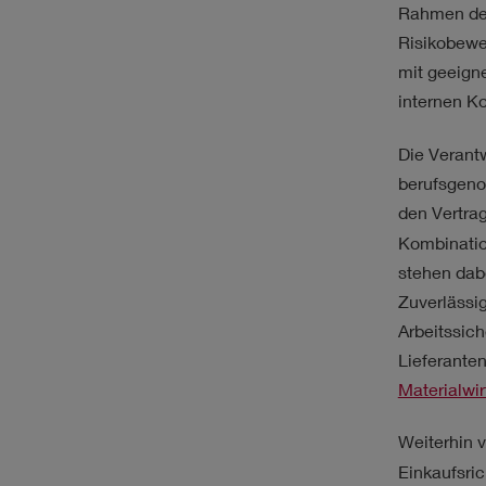
Rahmen des
Risikobewe
mit geeign
internen Ko
Die Verantw
berufsgeno
den Vertrag
Kombinatio
stehen dab
Zuverlässigk
Arbeitssich
Lieferanten
Materialwir
Weiterhin 
Einkaufsric