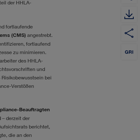
teil der HHLA-
nd fortlaufende
YouTube
Auf
Auf
Auf
Channel
Twitter
XING
LinkedIn
ems (CMS)
angestrebt.
teilen
teilen
teilen
tifizieren, fortlaufend
esse zu minimieren.
tarbeiter des HHLA-
chtsvorschriften und
s Risikobewusstsein bei
iance-Verstößen
liance-Beauftragten
– derzeit der
fsichtsrats berichtet,
te, die an den