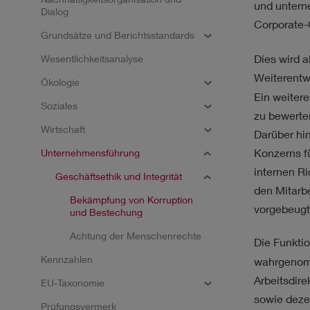
NACHHALTIGKEIT
ST
und unterne
Dialog
Corporate
Grundsätze und Berichtsstandards
Dies wird a
Wesentlichkeitsanalyse
Weiterentw
Ökologie
Ein weitere
Soziales
Ergebnisse
zu bewerte
Wirtschaft
Darüber hi
Konzerns f
Unternehmensführung
Kein Filter ausgewählt.
internen Ri
Geschäftsethik und Integrität
den Mitarb
Bekämpfung von Korruption
vorgebeugt
und Bestechung
Achtung der Menschenrechte
Die Funkti
Kennzahlen
wahrgenomm
Arbeitsdire
EU-Taxonomie
sowie deze
Prüfungsvermerk