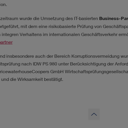
ion.
szeitraum wurde die Umsetzung des IT-basierten
Business-Par
rtgeführt, mit dem eine risikobasierte Prüfung von Geschäftsp
h integren Verhaltens im internationalen Geschäftsverkehr ermö
artner
d insbesondere auch der Bereich Korruptionsvermeidung wur
tsprüfung nach IDW PS 980 unter Berücksichtigung der Anfor
PricewaterhouseCoopers GmbH Wirtschaftsprüfungsgesellschaf
und die Wirksamkeit bestätigt.
zum