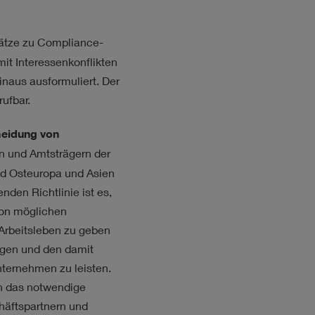
ätze zu Compliance-
it Interessenkonflikten
naus ausformuliert. Der
ufbar.
eidung von
n und Amtsträgern der
nd Osteuropa und Asien
nden Richtlinie ist es,
 von möglichen
 Arbeitsleben zu geben
ngen und den damit
nternehmen zu leisten.
ern das notwendige
äftspartnern und