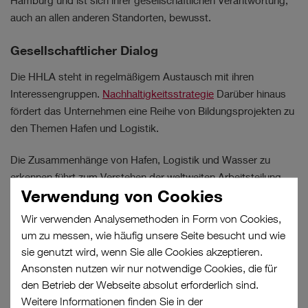
Hamburg und ist sich ihrer gesellschaftlichen Verantwortung,
auch an allen anderen Standorten, bewusst.
NACHHALTIGKEIT
STRATEGIE
Gesellschaftlicher Dialog
Die HHLA steht in regelmäßigem Austausch mit ihren
Interessengruppen.
Nachhaltigkeitsstrategie
Darüber hinaus
Ergebnisse
fördert das Unternehmen eine Reihe von Bildungsprojekten zu
den Themen Hafen und Logistik.
Kein Filter ausgewählt.
Die Zusammenhänge von Hafen, Logistik und Wasser zu
erkennen führt zum Verstehen der weltweiten Arbeitsteilung
Verwendung von Cookies
und der Bedeutung nachhaltigen Handelns. Die HHLA
konzentriert sich bei der Unterstützung von Bildungsprojekten
Wir verwenden Analysemethoden in Form von Cookies,
auf das von ihr mitinitiierte
Bildungsangebot „Hafen-
um zu messen, wie häufig unsere Seite besucht und wie
Scouts“
. Die HHLA, das Hafenmuseum und das
sie genutzt wird, wenn Sie alle Cookies akzeptieren.
Landesinstitut für Lehrerbildung und Schulentwicklung haben
Ansonsten nutzen wir nur notwendige Cookies, die für
bereits 2015 das Projekt erfolgreich initiiert. Es vermittelt
den Betrieb der Webseite absolut erforderlich sind.
Schülerinnen und Schülern der vierten Klassen den Transport
Weitere Informationen finden Sie in der