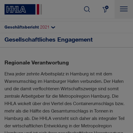
Geschäftsbericht
2021
Themenfilter
Suchen
Gesellschaftliches Engagement
Soziales
AKTIE & DIVIDENDE
Arbeitswelt
Regionale Verantwortung
Gesundheits- und Arbeitsschutz
AUTOMATISIERUNG
Etwa jeder zehnte Arbeitsplatz in Hamburg ist mit dem
Gesellschaftliches Engagement
CORPORATE GOVERNANCE
Warenumschlag im Hamburger Hafen verbunden. Der Hafen
und die damit verflochtenen Wirtschaftszweige sind somit
zentrale Arbeitgeber für die Metropolregion Hamburg. Die
DIGITALISIERUNG
ERGEBNISSE
HHLA wickelt über drei Viertel des Containerumschlags bzw.
mehr als die Hälfte des Gesamtumschlags in Tonnen in
INNOVATION
KUNDEN & MÄRKTE
Hamburg ab. Die HHLA versteht sich daher als integraler Teil
der wirtschaftlichen Entwicklung in der Metropolregion
MANAGEMENT
MITARBEITER