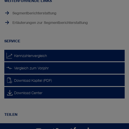
WEITERFÜHRENDE LINKS
Segmentberichterstattung
Erläuterungen zur Segmentberichterstattung
SERVICE
Kennzahlenvergleich
Vergleich zum Vorjahr
Download Kapitel (PDF)
Download Center
TEILEN
YouTube
Auf
Auf
Auf