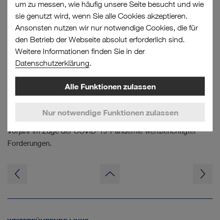
um zu messen, wie häufig unsere Seite besucht und wie
pandemiebedingt erst im Jahresverlauf wieder einsetzenden
sie genutzt wird, wenn Sie alle Cookies akzeptieren.
Umsatzmietvereinbarungen sowie ein geplanter Erlösrückgang
Ansonsten nutzen wir nur notwendige Cookies, die für
im Zuge der Revitalisierung einer Immobilie konnten durch
den Betrieb der Webseite absolut erforderlich sind.
gestiegene Mieterlöse einzelner Objekte kompensiert werden.
Weitere Informationen finden Sie in der
Datenschutzerklärung
.
Das kumulierte
Betriebsergebnis (EBIT)
stieg per Ende des
Geschäftsjahres bei einem moderat gesunkenen
Alle Funktionen zulassen
Instandhaltungsvolumen stark um 18,0 % auf
15,3 Mio. €
(im
Vorjahr:
12,9 Mio. €
). Der wesentliche Grund hierfür waren vor
Nur notwendige Funktionen zulassen
allem sonstige betriebliche Erträge aus der Korrektur im
Vorjahr im Zuge der COVID-19-Pandemie wertberichtigter
Forderungen.
zum
Seitenanfang