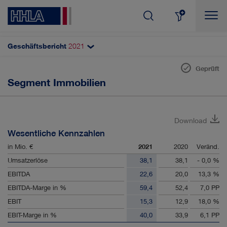
Geschäftsbericht
2021
Themenfilter
Suchen
Geprüft
Segmente der HHLA
Segment Immobilien
AKTIE & DIVIDENDE
Container
Intermodal
AUTOMATISIERUNG
Download
Logistik
Wesentliche Kennzahlen
CORPORATE GOVERNANCE
Immobilien
in Mio. €
2021
2020
Veränd.
Umsatzerlöse
38,1
38,1
- 0,0 %
DIGITALISIERUNG
ERGEBNISSE
EBITDA
22,6
20,0
13,3 %
EBITDA-Marge in %
59,4
52,4
7,0 PP
INNOVATION
KUNDEN & MÄRKTE
EBIT
15,3
12,9
18,0 %
EBIT-Marge in %
40,0
33,9
6,1 PP
MANAGEMENT
MITARBEITER