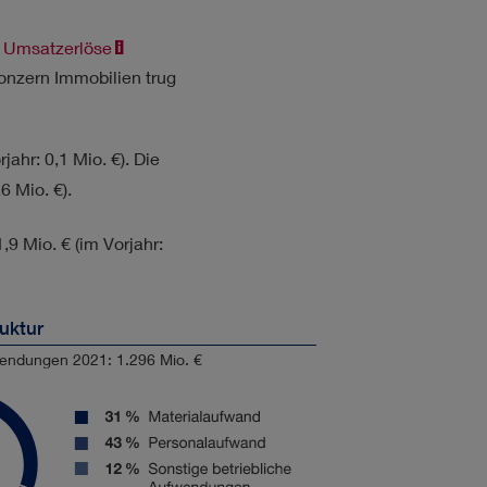
e
Umsatzerlöse
lkonzern Immobilien trug
rjahr:
0,1 Mio. €
). Die
,6 Mio. €
).
1,9 Mio. €
(im Vorjahr:
uktur
endungen 2021: 1.296 Mio. €