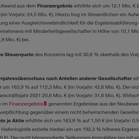
aufwand aus dem
Finanzergebnis
erhöhte sich um
12,1 Mio. €
b
(im Vorjahr:
24,5 Mio. €
). Hierzu trug im Wesentlichen ein Auf
ng einer Ausgleichsverbindlichkeit für die Ergebnisabführung 
ernehmens mit Minderheitsgesellschafter in Höhe von
10,1 Mio
,9 Mio. €
) bei.
ive Steuerquote
des Konzerns lag mit 30,6 % oberhalb des Vorja
njahresüberschuss nach Anteilen anderer Gesellschafter
erh
r um 163,9 % auf
112,3 Mio. €
(im Vorjahr:
42,6 Mio. €
). Der ni
Geschäftsjahr 2021
20,6 Mio. €
(im Vorjahr:
31,6 Mio. €
). Wirtsc
e im
Finanzergebnis
genannten Ergebnisse aus der Neubewer
verpflichtung gegenüber einem nicht beherrschenden Gesellsc
is je Aktie
erhöhte sich um 163,9 % auf 1,50 € (im Vorjahr: 0,5
 Hafenlogistik erzielte hierbei ein um 192,3 % höheres Ergebnis
50 €). Der nicht börsennotierte Teilkonzern Immobilien lag mit e