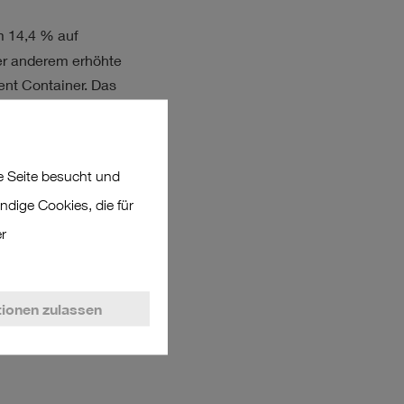
m 14,4 % auf
er anderem erhöhte
nt Container. Das
%).
or Abschreibungen
 Seite besucht und
end stark fiel der
ndige Cookies, die für
er
höhung um 7,6 %
 einer weiteren
n GmbH auch die
ionen zulassen
gersysteme an den
kehren und die