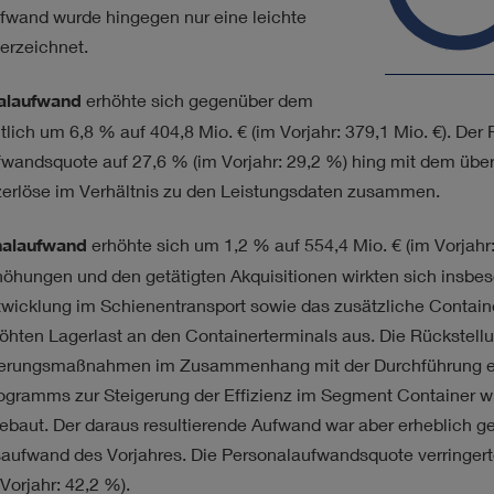
fwand wurde hingegen nur eine leichte
rzeichnet.
alaufwand
erhöhte sich gegenüber dem
utlich um 6,8 % auf
404,8 Mio. €
(im Vorjahr:
379,1 Mio. €
). Der
fwandsquote auf 27,6 % (im Vorjahr: 29,2 %) hing mit dem über
erlöse im Verhältnis zu den Leistungsdaten zusammen.
nalaufwand
erhöhte sich um 1,2 % auf
554,4 Mio. €
(im Vorjahr
höhungen und den getätigten Akquisitionen wirkten sich insbe
icklung im Schienentransport sowie das zusätzliche Containe
öhten Lagerlast an den Containerterminals aus. Die Rückstellu
rierungsmaßnahmen im Zusammenhang mit der Durchführung e
ogramms zur Steigerung der Effizienz im Segment Container w
ebaut. Der daraus resultierende Aufwand war aber erheblich ge
aufwand des Vorjahres. Die Personalaufwandsquote verringerte
Vorjahr: 42,2 %).