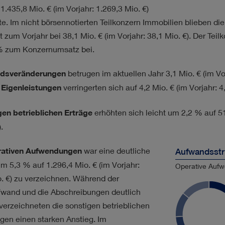
f
1.435,8 Mio. €
(im Vorjahr:
1.269,3 Mio. €
)
e. Im nicht börsennotierten Teilkonzern Immobilien blieben di
t zum Vorjahr bei
38,1 Mio. €
(im Vorjahr:
38,1 Mio. €
). Der Tei
% zum Konzernumsatz bei.
dsveränderungen
betrugen im aktuellen Jahr
3,1 Mio. €
(im Vo
n Eigenleistungen
verringerten sich auf
4,2 Mio. €
(im Vorjahr:
4
gen betrieblichen Erträge
erhöhten sich leicht um 2,2 % auf
5
).
rativen Aufwendungen
war eine deutliche
Aufwandsstr
um 5,3 % auf
1.296,4 Mio. €
(im Vorjahr:
Operative Aufw
. €
) zu verzeichnen. Während der
fwand und die Abschreibungen deutlich
verzeichneten die sonstigen betrieblichen
en einen starken Anstieg. Im