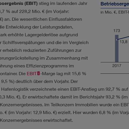
bsergebnis (EBIT)
stieg im laufenden Jahr
Betriebserge
4,7 % auf
228,2 Mio. €
(im Vorjahr:
in Mio. €, EBIT
€
) an. Die wesentlichen Einflussfaktoren
die Entwicklung der Leistungsdaten,
tark erhöhte Lagergelderlöse aufgrund
r Schiffsverspätungen und die im Vergleich
r erheblich reduzierten Zuführungen zur
ierungsrückstellung im Zusammenhang mit
ührung eines Effizienzprogramms im
ntainer. Die
EBIT
-Marge lag mit 15,6 %
: 9,5 %) deutlich über dem Vorjahr. Der
n Hafenlogistik verzeichnete einen EBIT-Anstieg um 92,7 % au
,3 Mio. €
). Er erwirtschaftete damit im Berichtsjahr 93,2 % (im
 Konzernergebnisses. Im Teilkonzern Immobilien wurde ein EB
o. €
(im Vorjahr:
12,9 Mio. €
) erzielt. Hier wurden 6,8 % (im Vor
 Konzernergebnisses erwirtschaftet.