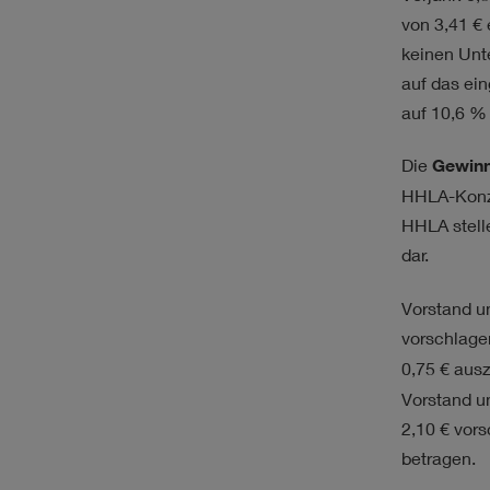
von 3,41 € 
keinen Unt
auf das ein
auf 10,6 % 
Die
Gewin
HHLA-Konze
HHLA stelle
dar.
Vorstand u
vorschlage
0,75 € ausz
Vorstand u
2,10 € vor
betragen.