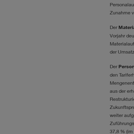
Personalau
Zunahme ve
Der
Materi
Vorjahr de
Materialau
der Umsatz
Der
Perso
den Tarifer
Mengenentw
aus der erh
Restruktu
Zukunftspr
weiter aufg
Zuführungs
37,8 % (im 