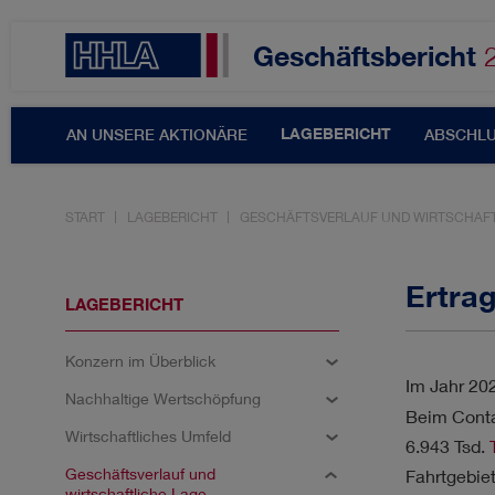
Geschäftsbericht
LAGEBERICHT
AN UNSERE AKTIONÄRE
ABSCHL
START
LAGEBERICHT
GESCHÄFTSVERLAUF UND WIRTSCHAFT
Themenfilter
Ertra
LAGEBERICHT
Konzern im Überblick
AKTIE & DIVIDENDE
A
Im Jahr 20
Nachhaltige Wertschöpfung
Beim Conta
ERGEBNISSE
INNOVA
Wirtschaftliches Umfeld
6.943 Tsd.
Geschäftsverlauf und
Fahrtgebie
wirtschaftliche Lage