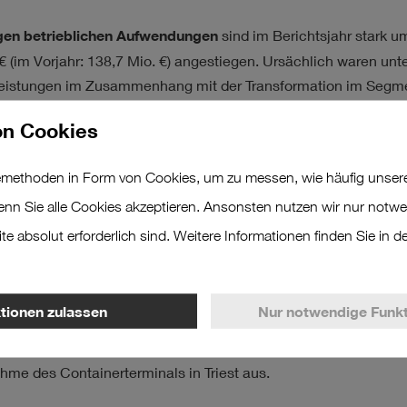
gen betrieblichen Aufwendungen
sind im Berichtsjahr stark u
€
(im Vorjahr:
138,7 Mio. €
) angestiegen. Ursächlich waren unt
eistungen im Zusammenhang mit der Transformation im Segme
zum erwirtschafteten Umsatz beträgt 10,8 % (im Vorjahr: 10,7 
n Cookies
ntergrund dieser Entwicklungen stieg das
Betriebsergebnis v
methoden in Form von Cookies, um zu messen, wie häufig unsere
m 40,5 % auf
406,7 Mio. €
(im Vorjahr:
289,4 Mio. €
). Entsprech
r
EBITDA
-Marge auf 27,8 % (im Vorjahr: 22,3 %) aus.
wenn Sie alle Cookies akzeptieren. Ansonsten nutzen wir nur notwe
e absolut erforderlich sind. Weitere Informationen finden Sie in d
hreibungsaufwand
gab es mit
178,5 Mio. €
eine deutliche Er
dem Vorjahr (im Vorjahr:
165,8 Mio. €
). Hier wirkten sich neben
tigung des Geschäfts- oder Firmenwerts der Bionic Productio
ktionen zulassen
Nur notwendige Funkt
in weitere Umschlaggeräte, Transportfahrzeuge und Blockla
Containerterminals, die Geschäftsausweitung in den Bahnver
hme des Containerterminals in Triest aus.