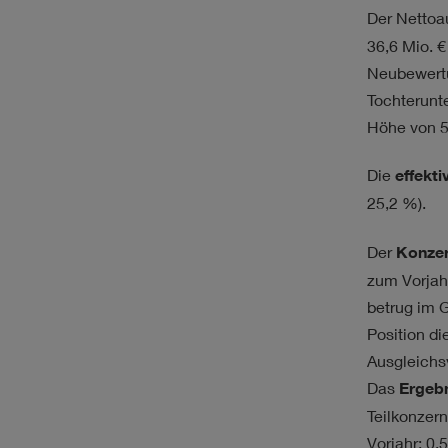
Der Netto
36,6 Mio. €
Neubewertu
Tochterunt
Höhe von
5
Die
effekt
25,2 %).
Der
Konzer
zum Vorjah
betrug im 
Position di
Ausgleichs
Das
Ergebn
Teilkonzern
Vorjahr: 0,