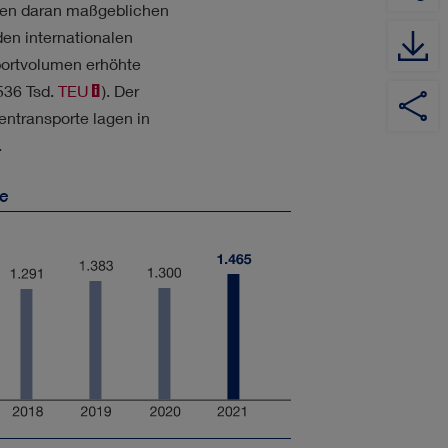
ten daran maßgeblichen
den internationalen
portvolumen erhöhte
YouTube
Auf
Auf
Auf
536 Tsd.
TEU
). Der
Channel
Twitter
XING
LinkedIn
entransporte lagen in
teilen
teilen
teilen
.
e