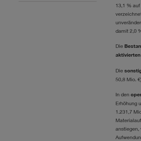
13,1 % au
verzeichnet
unveränder
damit 2,0 
Die
Bestan
aktivierte
Die
sonsti
50,8 Mio. €
In den
ope
Erhöhung 
1.231,7 Mio
Materialau
anstiegen, 
Aufwendung