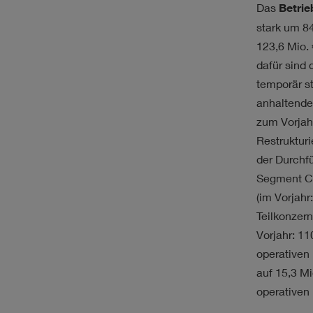
Das
Betrie
stark um 8
123,6 Mio. 
dafür sind 
temporär s
anhaltende
zum Vorjah
Restruktur
der Durchf
Segment Co
(im Vorjahr
Teilkonzer
Vorjahr:
110
operativen
auf
15,3 Mi
operativen