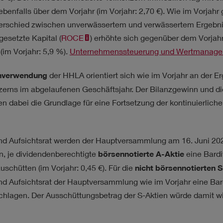
ebenfalls über dem Vorjahr (im Vorjahr: 2,70 €). Wie im Vorjah
erschied zwischen unverwässertem und verwässertem Ergebnis 
gesetzte Kapital (
ROCE
) erhöhte sich gegenüber dem Vorjah
(im Vorjahr: 5,9 %).
Unternehmenssteuerung und Wertmanag
nverwendung
der HHLA orientiert sich wie im Vorjahr an der E
rns im abgelaufenen Geschäftsjahr. Der Bilanzgewinn und die
n dabei die Grundlage für eine Fortsetzung der kontinuierlich
nd Aufsichtsrat werden der Hauptversammlung am 16. Juni 202
n, je dividendenberechtigte
börsennotierte A-Aktie
eine Bardi
uschütten (im Vorjahr: 0,45 €). Für die
nicht börsennotierten S
nd Aufsichtsrat der Hauptversammlung wie im Vorjahr eine Bar
schlagen. Der Ausschüttungsbetrag der S-Aktien würde damit w