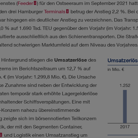
RATEGIE
enstes (
Feeder
) für den Ostseeraum im September 2021 hat
i den drei Hamburger
Terminals
betrug der Anstieg 2,2 %. Bei 
war hingegen ein deutlicher Anstieg zu verzeichnen. Das Trans
,0 % auf 1.690 Tsd. TEU gegenüber dem Vorjahr (im Vorjahr: 1.
ultierte ausschließlich aus den Schienentransporten. Die Straß
ltend schwierigen Marktumfeld auf dem Niveau des Vorjahres
 Hintergrund stiegen die
Umsatzerlöse
des
Umsatzerlös
rns im Berichtszeitraum um 12,7 % auf
in Mio. €
. €
(im Vorjahr:
1.299,8 Mio. €
). Die Ursache
arke Zunahme sind neben der Entwicklung der
aten temporär stark erhöhte Lagergelderlöse
nhaltender Schiffsverspätungen. Eine mit
Konzern nahezu übereinstimmende
 zeigte sich im börsennotierten Teilkonzern
tik, der mit den Segmenten Container,
und Logistik einen Umsatzanstieg um