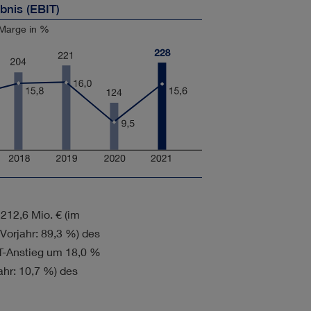
bnis (EBIT)
-Marge in %
f
212,6 Mio. €
(im
 Vorjahr: 89,3 %) des
IT-Anstieg um 18,0 %
jahr: 10,7 %) des