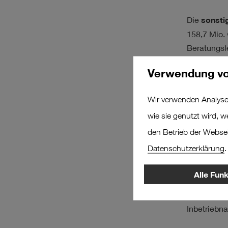
Die
sonsti
158,7 Mio. 
Beratungsl
Verhältnis 
Verwendung vo
Vor dem Hi
Wir verwenden Analyse
(EBITDA)
u
Anstieg de
wie sie genutzt wird, 
den Betrieb der Webseit
Beim
Absc
Datenschutzerklärung
.
gegenüber 
Wertberich
Alle Fun
Investition
Hamburger 
Inbetriebna