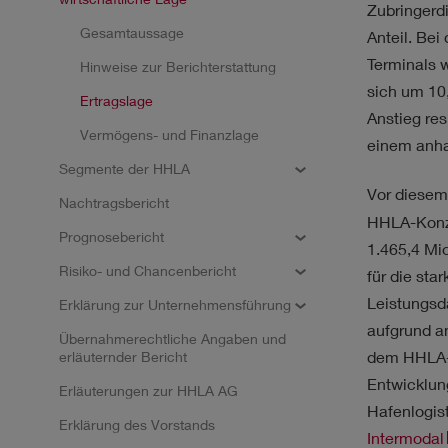
NACHHALTIGKEIT
ST
Zubringerdi
Gesamtaussage
Anteil. Be
Terminals 
Hinweise zur Berichterstattung
sich um 10
Ertragslage
Anstieg res
Vermögens- und Finanzlage
einem anha
Ergebnisse
Segmente der HHLA
Vor diesem
Nachtragsbericht
HHLA-Konze
Kein Filter ausgewählt.
Prognosebericht
1.465,4 Mio
Risiko- und Chancenbericht
für die st
Leistungsd
Erklärung zur Unternehmensführung
aufgrund a
Übernahmerechtliche Angaben und
dem HHLA-
erläuternder Bericht
Entwicklung
Erläuterungen zur HHLA AG
Hafenlogis
Erklärung des Vorstands
Intermodal