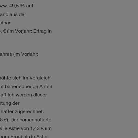
zw. 49,5 % auf
wand aus der
eines
. €
(im Vorjahr: Ertrag in
hres (im Vorjahr:
öhte sich im Vergleich
cht beherrschende Anteil
haftlich werden dieser
tung der
hafter zugerechnet.
8 €). Der börsennotierte
 je Aktie von 1,43 € (im
inem Ergebnis je Aktie