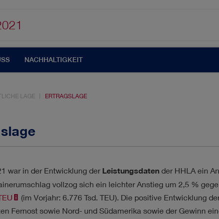
2021
USS
NACHHALTIGKEIT
LICHE LAGE
ERTRAGSLAGE
gslage
UTOMATISIERUNG
CORPORATE GOVERNANCE
21 war in der Entwicklung der
Leistungsdaten
der HHLA ein Ans
inerumschlag vollzog sich ein leichter Anstieg um 2,5 % gege
TION
KUNDEN & MÄRKTE
MANAGEMENT
TEU
(im Vorjahr: 6.776 Tsd. TEU). Die positive Entwicklung 
ten Fernost sowie Nord- und Südamerika sowie der Gewinn ein