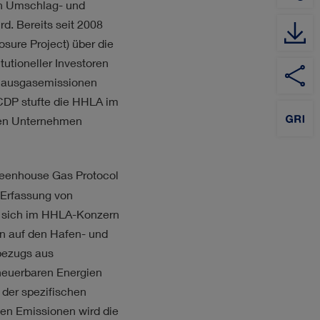
on Umschlag- und
rd. Bereits seit 2008
sure Project) über die
tutioneller Investoren
YouTube
Auf
Auf
Auf
Channel
Twitter
XING
LinkedIn
bhausgasemissionen
teilen
teilen
teilen
s CDP stufte die HHLA im
nden Unternehmen
reenhouse Gas Protocol
 Erfassung von
n sich im HHLA-Konzern
n auf den Hafen- und
bezugs aus
neuerbaren Energien
der spezifischen
ten Emissionen wird die