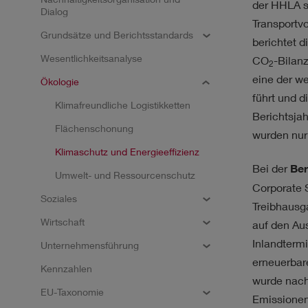
NACHHALTIGKEIT
ST
der HHLA s
Dialog
Transportv
Grundsätze und Berichtsstandards
berichtet 
Wesentlichkeitsanalyse
CO
-Bilanz
2
eine der w
Ökologie
führt und d
Klimafreundliche Logistikketten
Ergebnisse
Berichtsja
Flächenschonung
wurden nur
Klimaschutz und Energieeffizienz
Kein Filter ausgewählt.
Bei der
Ber
Umwelt- und Ressourcenschutz
Corporate S
Soziales
Treibhausg
Wirtschaft
auf den Au
Inlandterm
Unternehmensführung
erneuerbar
Kennzahlen
wurde nach
EU-Taxonomie
Emissionen 