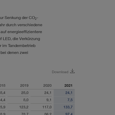
ur Senkung der CO
-
2
ahr durch verschiedene
uf energieeffizientere
f LED, die Verkürzung
er im Tandembetrieb
 bei denen zwei
Download
018
2019
2020
2021
8,4
28,0
24,1
24,1
4,4
8,0
9,1
7,5
5,9
123,2
117,0
133,7
8,9
78,7
86,2
97,4