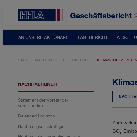
Geschäftsbericht
AN UNSERE AKTIONÄRE
LAGEBERICHT
ABSCHLU
START
NACHHALTIGKEIT
ÖKOLOGIE
KLIMASCHUTZ UND EN
Themenfilter
Klima
NACHHALTIGKEIT
NACHHAL
Statement der Vorstands­
AKTIE & DIVIDENDE
A
vorsitzenden
Balanced Logistics
ERGEBNISSE
INNOVA
Zum wirkun
Nachhaltigkeitsstrategie
CO
-Emiss
2
Nachhaltigkeits­organisation und