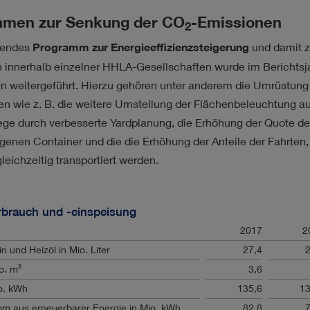
men zur Senkung der
CO
-Emissionen
2
sendes
Programm zur Energieeffizienzsteigerung
und damit z
 innerhalb einzelner HHLA-Gesellschaften wurde im Berichtsj
weitergeführt. Hierzu gehören unter anderem die Umrüstung a
en wie z. B. die weitere Umstellung der Flächenbeleuchtung au
ege durch verbesserte Yardplanung, die Erhöhung der Quote d
enen Container und die die Erhöhung der Anteile der Fahrten,
leichzeitig transportiert werden.
rbrauch und -einspeisung
2017
2
n und Heizöl in Mio. Liter
27,4
2
3
o. m
3,6
o. kWh
135,6
13
om aus erneuerbarer Energie in Mio. kWh
82,8
7