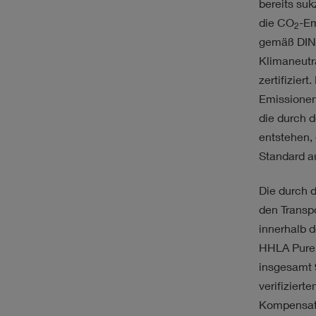
bereits su
die CO
-Em
2
gemäß DIN 
Klimaneutr
zertifizier
Emissionen 
die durch 
entstehen,
Standard a
Die durch d
den Transp
innerhalb 
HHLA Pure 
insgesamt 
verifiziert
Kompensati