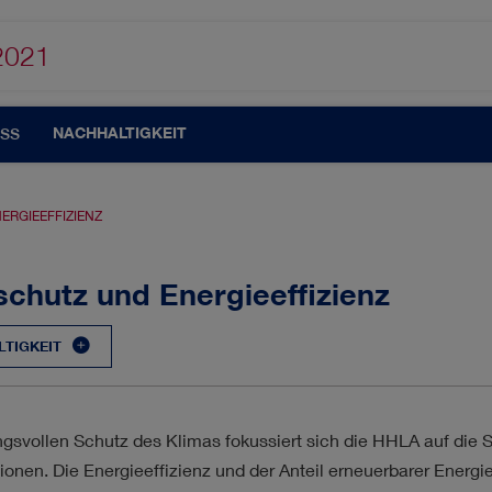
2021
NACHHALTIGKEIT
SS
ERGIEEFFIZIENZ
schutz und Energieeffizienz
TIGKEIT
UTOMATISIERUNG
CORPORATE GOVERNANCE
TION
KUNDEN & MÄRKTE
MANAGEMENT
gsvollen Schutz des Klimas fokussiert sich die HHLA auf die 
ionen. Die Energieeffizienz und der Anteil erneuerbarer Energ