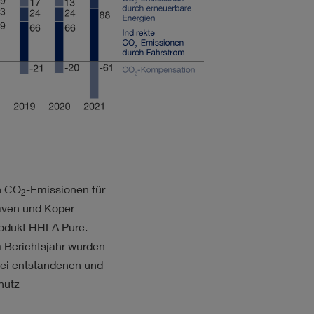
en CO
-Emissionen für
2
aven und Koper
rodukt HHLA Pure.
m Berichtsjahr wurden
abei entstandenen und
hutz