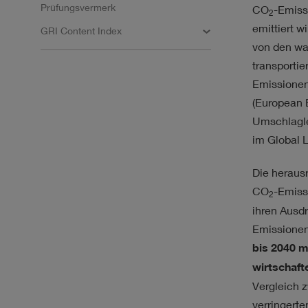
Prüfungsvermerk
CO
-Emiss
2
emittiert 
GRI Content Index
von den wa
transporti
Emissionen
(European 
Umschlagle
im Global 
Die heraus
CO
-Emiss
2
ihren Ausdr
Emissionen
bis 2040 m
wirtschaft
Vergleich 
verringerte