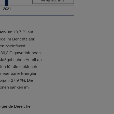
nen
um 19,7 % auf
de im Berichtsjahr
n beeinflusst.
 86,2 Gigawattstunden
 Maßgeblichen Anteil an
en für die elektrisch
rneuerbarer Energien
rjahr 27,9 %). Die
ionen sanken im
folgende Bereiche