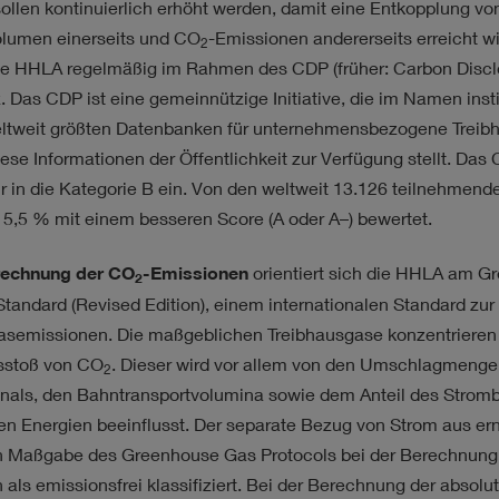
RATEGIE
ollen kontinuierlich erhöht werden, damit eine Entkopplung v
olumen einerseits und CO
-Emissionen andererseits erreicht wi
2
die HHLA regelmäßig im Rahmen des CDP (früher: Carbon Disclo
. Das CDP ist eine gemeinnützige Initiative, die im Namen insti
eltweit größten Datenbanken für unternehmensbezogene Trei
iese Informationen der Öffentlichkeit zur Verfügung stellt. Da
hr in die Kategorie B ein. Von den weltweit 13.126 teilnehme
 5,5 % mit einem besseren Score (A oder A–) bewertet.
echnung der CO
-Emissionen
orientiert sich die HHLA am G
2
tandard (Revised Edition), einem internationalen Standard zur
asemissionen. Die maßgeblichen Treibhausgase konzentriere
sstoß von CO
. Dieser wird vor allem von den Umschlagmenge
2
inals, den Bahntransportvolumina sowie dem Anteil des Strom
en Energien beeinflusst. Der separate Bezug von Strom aus er
 Maßgabe des Greenhouse Gas Protocols bei der Berechnung 
als emissionsfrei klassifiziert. Bei der Berechnung der absolu