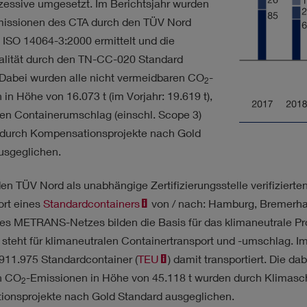
kzessive umgesetzt. Im Berichtsjahr wurden
issionen des CTA durch den TÜV Nord
ISO 14064-3:2000 ermittelt und die
alität durch den TN-CC-020 Standard
t. Dabei wurden alle nicht vermeidbaren CO
-
2
in Höhe von 16.073 t (im Vorjahr: 19.619 t),
den Containerumschlag (einschl. Scope 3)
 durch Kompensationsprojekte nach Gold
usgeglichen.
en TÜV Nord als unabhängige Zertifizierungsstelle verifiziert
ort eines
Standardcontainers
von / nach: Hamburg, Bremerh
des METRANS-Netzes bilden die Basis für das klimaneutrale P
steht für klimaneutralen Containertransport und -umschlag. I
911.975 Standardcontainer (
TEU
) damit transportiert. Die d
en CO
-Emissionen in Höhe von 45.118 t wurden durch Klimasc
2
onsprojekte nach Gold Standard ausgeglichen.