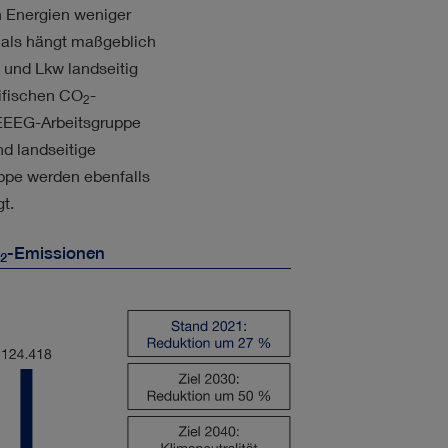
n Energien weniger
nals hängt maßgeblich
und Lkw landseitig
ifischen CO
-
2
EEEG-Arbeitsgruppe
d landseitige
ppe werden ebenfalls
t.
-Emissionen
2