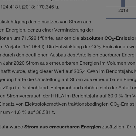
124.418 t (2018: 170.346 t).
cksichtigung des Einsatzes von Strom aus
en Energien, der zu einer Verminderung der
ionen um 71.522 t führte, sanken die
absoluten CO
-Emissio
2
im Vorjahr: 154.954 t). Die Entwicklung der CO
-Emissionen wur
2
 durch den deutlichen Ausbau des Anteils erneuerbarer Energie
 Jahr 2020 Strom aus erneuerbaren Energien im Volumen von
afft wurde, stieg dieser Wert auf 205,4 GWh im Berichtsjahr.
gerung hatte die Umstellung auf Strom aus erneuerbaren Energi
n Züge in Deutschland. Entsprechend erhöhte sich der Anteil e
n Stromverbrauch der HHLA im Berichtsjahr auf 60,0 % (im Vo
Einsatz von Elektrolokomotiven traktionsbedingten CO
-Emiss
2
r um 41,6 % auf 38.581 t.
sjahr wurde
Strom aus erneuerbaren Energien
zusätzlich für 