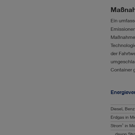
Maßnah
Ein umfas
Emissionen
Maßnahmen 
Technologi
der Fahrtw
umgeschlag
Container g
Energieve
Diesel, Benzi
Erdgas in Mi
1
Strom
in Mi
davon Str