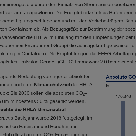
ionsmenge, die durch den Einsatz von Strom aus erneuerbare
wird, separat ausgewiesen. Der Energiebedarf eines Hafentermi
sserseitig umgeschlagenen und mit den Verkehrsträgern Bahn 
erten Containern ab. Als Bezugsgröße zur Bestimmung der spez
 verwendet die HHLA im Einklang mit den Empfehlungen der 
Economics Environment Group) die aussagekräftige wasser- un
istung in Containern. Die Empfehlungen der EEEG-Arbeitsgru
Logistics Emission Council (GLEC) Framework 2.0 berücksichtig
ragende Bedeutung verringerter absoluter
Absolute CO
ionen findet im
Klimaschutzziel
der HHLA
in t
uck: Bis 2030 sollen die absoluten CO
-
2
 um mindestens 50 % gesenkt werden,
öchte die HHLA klimaneutral
en
. Als Basisjahr wurde 2018 festgelegt. Im
zwischen Basisjahr und Berichtsjahr
n sich die absoluten CO
-Emissionen um
2