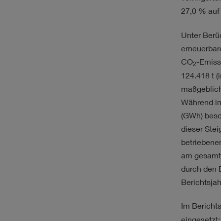
27,0 % auf 
Unter Berü
erneuerbar
CO
-Emiss
2
124.418 t (
maßgeblich
Während im
(GWh) besch
dieser Stei
betriebene
am gesamte
durch den 
Berichtsjah
Im Bericht
eingesetzt: