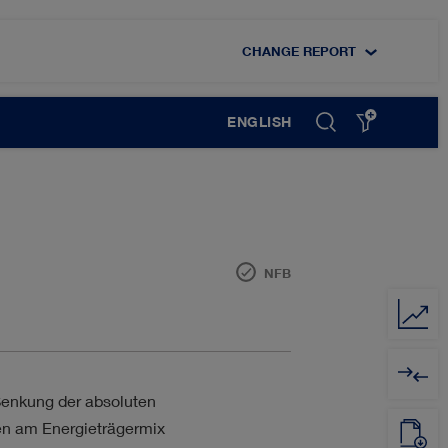
CHANGE REPORT
ENGLISH
NFB
DIGITALISIERUNG
MITARBEITER
Senkung der absoluten
ien am Energieträgermix