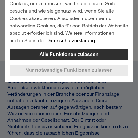
Cookies, um zu messen, wie häufig unsere Seite
Torben Seebold
besucht und wie sie genutzt wird, wenn Sie alle
Cookies akzeptieren. Ansonsten nutzen wir nur
notwendige Cookies, die für den Betrieb der Webseite
absolut erforderlich sind. Weitere Informationen
finden Sie in der
Datenschutzerklärung
.
Annette Walter
Alle Funktionen zulassen
Nur notwendige Funktionen zulassen
Einige der im Lagebericht enthaltenen Angaben,
einschließlich der Aussagen zu Umsatz- und
Ergebnisentwicklungen sowie zu möglichen
Veränderungen in der Branche oder zur Finanzlage,
enthalten zukunftsbezogene Aussagen. Diese
Aussagen beruhen auf gegenwärtigen, nach bestem
Wissen vorgenommenen Einschätzungen und
Annahmen der Gesellschaft. Der Eintritt oder
Nichteintritt eines unsicheren Ereignisses könnte dazu
führen, dass die tatsächlichen Ergebnisse