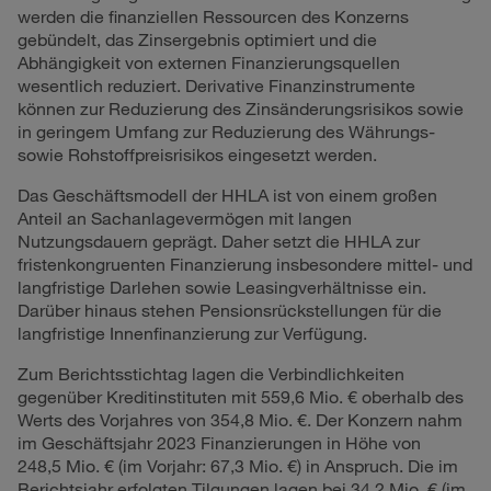
werden die finanziellen Ressourcen des Konzerns
gebündelt, das Zinsergebnis optimiert und die
Abhängigkeit von externen Finanzierungsquellen
wesentlich reduziert. Derivative Finanzinstrumente
können zur Reduzierung des Zinsänderungsrisikos sowie
in geringem Umfang zur Reduzierung des Währungs-
sowie Rohstoffpreisrisikos eingesetzt werden.
Das Geschäftsmodell der HHLA ist von einem großen
Anteil an Sachanlagevermögen mit langen
Nutzungsdauern geprägt. Daher setzt die HHLA zur
fristenkongruenten Finanzierung insbesondere mittel- und
langfristige Darlehen sowie Leasingverhältnisse ein.
Darüber hinaus stehen Pensionsrückstellungen für die
langfristige Innenfinanzierung zur Verfügung.
Zum Berichtsstichtag lagen die Verbindlichkeiten
gegenüber Kreditinstituten mit
559,6 Mio. €
oberhalb des
Werts des Vorjahres von
354,8 Mio. €
. Der Konzern nahm
im Geschäftsjahr 2023 Finanzierungen in Höhe von
248,5 Mio. €
(im Vorjahr:
67,3 Mio. €
) in Anspruch. Die im
Berichtsjahr erfolgten Tilgungen lagen bei
34,2 Mio. €
(im