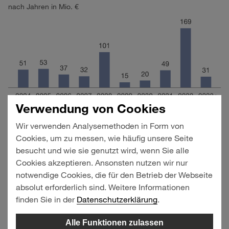
nach Jahren in Mio. €
Verwendung von Cookies
Wir verwenden Analysemethoden in Form von
Cookies, um zu messen, wie häufig unsere Seite
Zum Bilanzstichtag weist die HHLA langfristige
besucht und wie sie genutzt wird, wenn Sie alle
Verbindlichkeiten gegenüber nahestehenden
Cookies akzeptieren. Ansonsten nutzen wir nur
Unternehmen und Personen
in Höhe von
396,4 Mio. €
aus (im Vorjahr:
431,4 Mio. €
), die im Wesentlichen aus
notwendige Cookies, die für den Betrieb der Webseite
der Passivierung der Leasingverbindlichkeit gegenüber
absolut erforderlich sind. Weitere Informationen
der Hamburg Port Authority (HPA) resultieren.
finden Sie in der
Datenschutzerklärung
.
Die
Leasingverhältnisse
basieren in erster Linie auf
Alle Funktionen zulassen
langfristigen Verträgen des HHLA-Konzerns mit der Freien