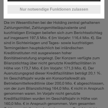
und Hansestadt Hamburg bzw. der HPA über die
Anmietung von Flächen und Kaimauern im Hamburger
Nur notwendige Funktionen zulassen
Hafen sowie in der Speicherstadt.
Die im Wesentlichen bei der Holding zentral gehaltenen
Zahlungsmittel, Zahlungsmitteläquivalente und
kurzfristigen Einlagen beliefen sich zum Berichtsstichtag
auf insgesamt
197,5 Mio. €
(im Vorjahr:
116,4 Mio. €
). Sie
sind in Sichteinlagen und Tages- sowie kurzfristigen
Termingeldern hauptsächlich bei inländischen
Kreditinstituten mit ausgewiesen hoher
Bonitätseinstufung angelegt. Der Konzern verfügte zum
Bilanzstichtag über nicht genutzte Kreditfazilitäten in
Höhe von
173,7 Mio. €
(im Vorjahr:
171,3 Mio. €
). Der
Ausnutzungsgrad dieser Kreditfazilitäten beträgt 20,1 %.
Im Geschäftsjahr wurde ein Konsortialkredit als
Betriebsmittelkreditlinie über
200,0 Mio. €
abgeschlossen,
von der zum Bilanzstichtag
164,0 Mio. €
nicht in Anspruch
genommen waren. Im Vorjahr nicht genutzte
Kreditfazilitäten wurden im Geschäftsjahr in Höhe von
160,0 Mio. €
in Anspruch genommen. Vom gesamten