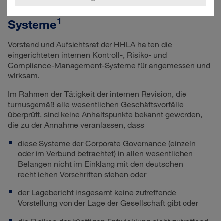
Wirksamkeit der Governance-
1
Systeme
Vorstand und Aufsichtsrat der HHLA halten die
eingerichteten internen Kontroll-, Risiko- und
Compliance-Management-Systeme für angemessen und
wirksam.
Im Rahmen der Tätigkeit der internen Revision, die
turnusgemäß alle wesentlichen Geschäftsvorfälle
überprüft, sind keine Anhaltspunkte bekannt geworden,
die zu der Annahme veranlassen, dass
diese Systeme der Corporate Governance (einzeln
oder im Verbund betrachtet) in allen wesentlichen
Belangen nicht im Einklang mit den deutschen
rechtlichen Vorschriften stehen oder
der Lagebericht insgesamt keine zutreffende
Vorstellung von der Lage der Gesellschaft gibt oder
die Risiken der künftigen Entwicklung nicht zutreffend