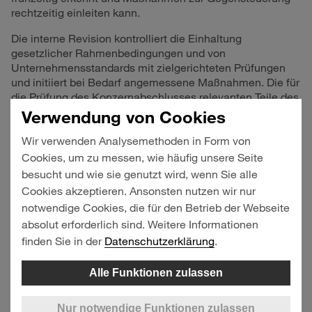
rechtzeitig einleiten kann.
Die interne Revision kontrolliert die Einhaltung
gesetzlicher Rahmenbedingungen und von
Unternehmensstandards mit zielgerichteten Prüfungen
und initiiert bei Bedarf angemessene Maßnahmen. Die für
die Prüfung des Konzernabschlusses relevanten Teile des
IKS werden zudem im Rahmen der Abschlussprüfung
Verwendung von Cookies
vom externen Wirtschaftsprüfer geprüft. Des Weiteren
Wir verwenden Analysemethoden in Form von
erfolgt im Rahmen der Konzernabschlussprüfung eine
Beurteilung des Risikofrüherkennungs- und
Cookies, um zu messen, wie häufig unsere Seite
-überwachungssystems durch den externen
besucht und wie sie genutzt wird, wenn Sie alle
Wirtschaftsprüfer.
Cookies akzeptieren. Ansonsten nutzen wir nur
notwendige Cookies, die für den Betrieb der Webseite
Das Risikomanagementsystem und das interne
absolut erforderlich sind. Weitere Informationen
Kontrollsystem des HHLA-Konzerns sind eingehend im
Risiko- und Chancenmanagement dargestellt.
Risiko- und
finden Sie in der
Datenschutzerklärung
.
Chancenmanagement
Alle Funktionen zulassen
Erklärung zur Angemessenheit und
Nur notwendige Funktionen zulassen